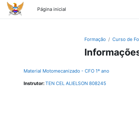
Ir para o conteúdo principal
Página inicial
Formação
Curso de Fo
Informações
Material Motomecanizado - CFO 1º ano
Instrutor:
TEN CEL ALIELSON 808245