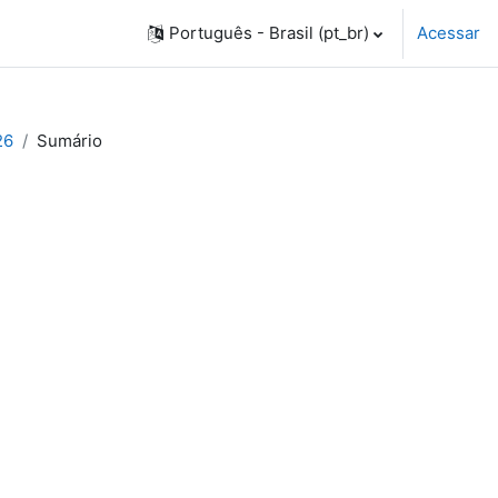
Português - Brasil ‎(pt_br)‎
Acessar
26
Sumário