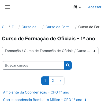
Ir para o conteúdo principal
Acessar
Painel lateral
Cursos
Formação
Curso de Formação de Oficiais
Curso de Formação de Oficiais - 2023/2026
Curso de Formação de Oficiais - 1º ano
Curso de Formação de Oficiais - 1º ano
Categorias de Cursos
Buscar cursos
Buscar cursos
Página 1
Página 2
Próxima página
1
2
»
Ambiente da Coordenação - CFO 1º ano
Correspondência Bombeiro Militar - CFO 1º ano