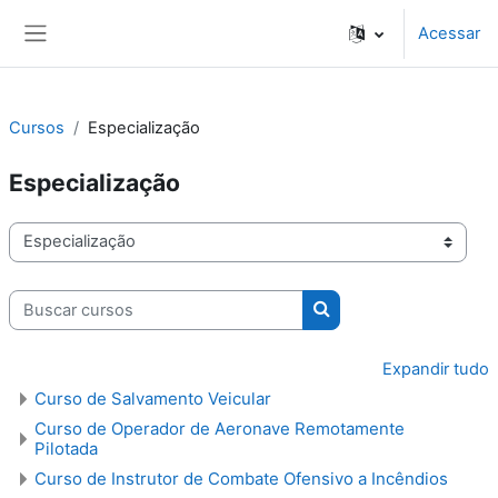
Ir para o conteúdo principal
Acessar
Painel lateral
Cursos
Especialização
Especialização
Categorias de Cursos
Buscar cursos
Buscar cursos
Expandir tudo
Curso de Salvamento Veicular
Curso de Operador de Aeronave Remotamente
Pilotada
Curso de Instrutor de Combate Ofensivo a Incêndios