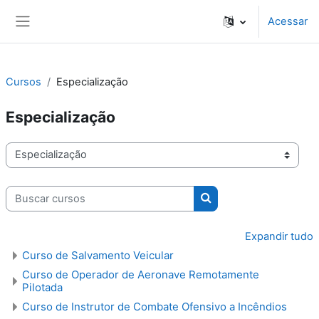
Ir para o conteúdo principal
Acessar
Painel lateral
Cursos
Especialização
Especialização
Categorias de Cursos
Buscar cursos
Buscar cursos
Expandir tudo
Curso de Salvamento Veicular
Curso de Operador de Aeronave Remotamente
Pilotada
Curso de Instrutor de Combate Ofensivo a Incêndios